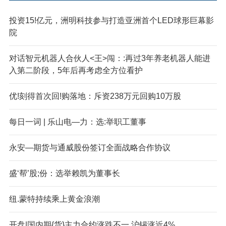
投资15!亿元，洲明科技参与打造亚洲首个LED球形巨幕影
院
对话智元机器人合伙人<王>闯：:再过3年养老机器人能进
入第二阶段，5年后再考虑全方位看护
优!刻得首次回!购落地：斥资238万元回购10万股
每日一词 | 乐山电—力：选:举职工董事
永安—期货与通威股份签订全面战略合作协议
盛‘帮’股;份：选举赖凯为董事长
纽.蒙特持续乘上黄金浪潮
开盘|国内期{货}主力合约涨跌不一 沪锡涨近4%