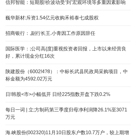
信邦智能：短期股!价波动受‘到’宏观环境等多重因素影响
巍华新材:斥资1.54亿元收购禾裕泰七成股权
招商银行：,副行长王.小青因工作原因辞任
国际医学：;公司高{度}重视投资者回报，上市以来经营良
好，累计现金分红16次
陕建股份（6002!4?8）：中标长武县民政局采购项目，中
标金额为4592.02万元
日!韩股<市>小幅低开 日经225指数开盘下跌0.2%
每日一词 | 立;方制药第三季度归母净利润降26.1%至3071
万元
海.峡股份(002320)11月10日股东户数10.7万户，较上期增