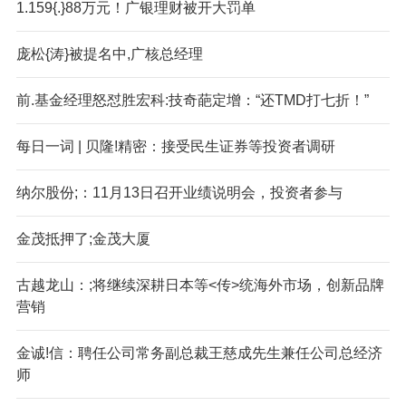
1.159{.}88万元！广银理财被开大罚单
庞松{涛}被提名中,广核总经理
前.基金经理怒怼胜宏科:技奇葩定增：“还TMD打七折！”
每日一词 | 贝隆!精密：接受民生证券等投资者调研
纳尔股份;：11月13日召开业绩说明会，投资者参与
金茂抵押了;金茂大厦
古越龙山：;将继续深耕日本等<传>统海外市场，创新品牌
营销
金诚!信：聘任公司常务副总裁王慈成先生兼任公司总经济
师