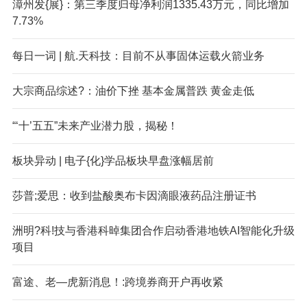
漳州发{展}：第三季度归母净利润1335.43万元，同比增加
7.73%
每日一词 | 航.天科技：目前不从事固体运载火箭业务
大宗商品综述?：油价下挫 基本金属普跌 黄金走低
“‘十’五五”未来产业潜力股，揭秘！
板块异动 | 电子{化}学品板块早盘涨幅居前
莎普;爱思：收到盐酸奥布卡因滴眼液药品注册证书
洲明?科!技与香港科晫集团合作启动香港地铁AI智能化升级
项目
富途、老—虎新消息！:跨境券商开户再收紧