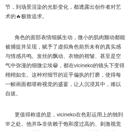
节，到场景渲染的光影变化，都透露出创作者对艺
术的🔥极致追求。
角色的面部表情细腻生动，微小的肌肉颤动都能
被捕捉并呈现，赋予了虚拟角色前所未有的真实感
与情感共鸣。发丝的飘动、衣物的褶皱、甚至是空
气中弥漫的细微尘埃😁，都在vicineko的镜头下变得
栩栩如生。这种对细节的近乎偏执的打磨，使得每
一帧画面都堪称视觉的盛宴，让人沉浸其中，难以
自拔。
更值得称道的是，vicineko在色彩运用上的独到
🌸之处。他并📝非依赖于饱和度过高的、刺激视觉