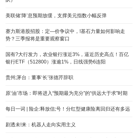
美联储‘降’息预期放缓，支撑美元指数小幅反弹
赛力斯港股招股：定—价争议中，!基石力量如何影响走
势？三季报将是重要观察窗口
国有?大行发力，农业银行涨近3%，逼近历史高点！百亿
银行ETF（512800）涨逾1%，日线强势6连阳
贵州;茅台：董事‘长’张德芹辞职
原‘油’市场：即将进入“预期最为充分”的“供远大于求”时期
每日一词 | 险企:释放信;号！分红型健康险离回归还有多远
剧透未!来：机器人走向实用主义