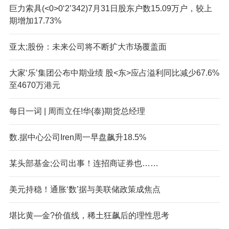
巨力索具(<0>0‘2’342)7月31日股东户数15.09万户，较上
期增加17.73%
亚太;股份：未来公司将不断扩大市场覆盖面
大家‘乐’集团公布中期业绩 股<东>应占溢利同比减少67.6%
至4670万港元
每日一词 | 周而立任!华{泰}期货总经理
数.据中心公司Iren周一早盘飙升18.5%
某头部基金;公司出事！连招商证券也……
美元持稳！通胀‘数’据与美联储政策成焦点
堪比黄—金?价值线，稀土狂飙后的理性思考