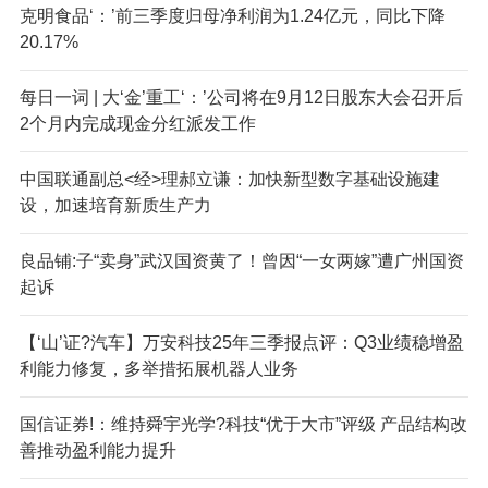
克明食品‘：’前三季度归母净利润为1.24亿元，同比下降
20.17%
每日一词 | 大‘金’重工‘：’公司将在9月12日股东大会召开后
2个月内完成现金分红派发工作
中国联通副总<经>理郝立谦：加快新型数字基础设施建
设，加速培育新质生产力
良品铺:子“卖身”武汉国资黄了！曾因“一女两嫁”遭广州国资
起诉
【‘山’证?汽车】万安科技25年三季报点评：Q3业绩稳增盈
利能力修复，多举措拓展机器人业务
国信证券!：维持舜宇光学?科技“优于大市”评级 产品结构改
善推动盈利能力提升