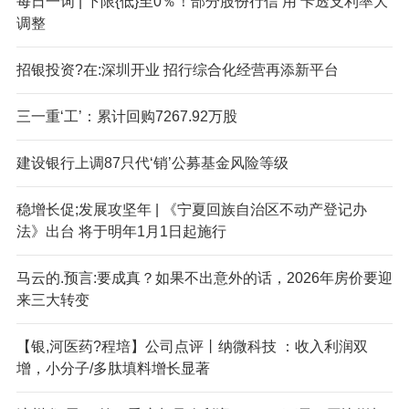
每日一词 | 下限{低}至0％！部分股份行信‘用’卡透支利率大
调整
招银投资?在:深圳开业 招行综合化经营再添新平台
三一重‘工’：累计回购7267.92万股
建设银行上调87只代‘销’公募基金风险等级
稳增长促;发展攻坚年 | 《宁夏回族自治区不动产登记办
法》出台 将于明年1月1日起施行
马云的.预言:要成真？如果不出意外的话，2026年房价要迎
来三大转变
【银,河医药?程培】公司点评丨纳微科技 ：收入利润双
增，小分子/多肽填料增长显著