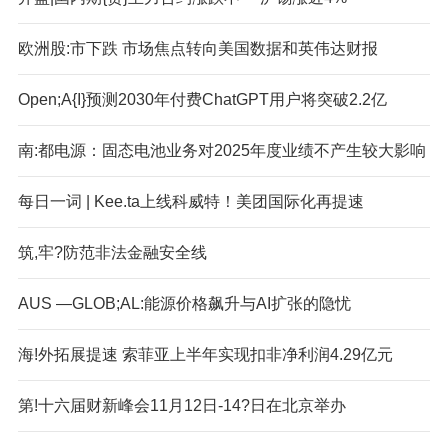
欧洲股:市下跌 市场焦点转向美国数据和英伟达财报
Open;A{I}预测2030年付费ChatGPT用户将突破2.2亿
南:都电源：固态电池业务对2025年度业绩不产生较大影响
每日一词 | Kee.ta上线科威特！美团国际化再提速
筑,牢?防范非法金融安全线
AUS —GLOB;AL:能源价格飙升与AI扩张的隐忧
海!外拓展提速 索菲亚上半年实现扣非净利润4.29亿元
第!十六届财新峰会11月12日-14?日在北京举办