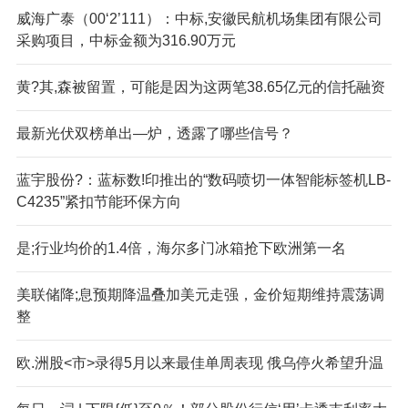
威海广泰（00‘2’111）：中标,安徽民航机场集团有限公司
采购项目，中标金额为316.90万元
黄?其,森被留置，可能是因为这两笔38.65亿元的信托融资
最新光伏双榜单出—炉，透露了哪些信号？
蓝宇股份?：蓝标数!印推出的“数码喷切一体智能标签机LB-
C4235”紧扣节能环保方向
是;行业均价的1.4倍，海尔多门冰箱抢下欧洲第一名
美联储降;息预期降温叠加美元走强，金价短期维持震荡调
整
欧.洲股<市>录得5月以来最佳单周表现 俄乌停火希望升温