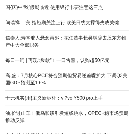
国{庆}中‘秋’假期临近 使用银行卡要注意这三点
闫瑞祥—:美:指短期关注上行 欧美日线支撑得失成关键
信泰人:寿掌舵人悬念再起：拟任董事长吴斌辞去股东方物
产中大全部职务
每日一词 | 再现“:爆款”！一日售罄，认购超50亿元
高.盛：7月核心PCE符合预期但贸易逆差骤扩大 下调Q3美
国GDP预测至1.6%
千元机实{用}主义新标杆：vi?vo Y500 pro上手
油,价过山车！俄乌和谈引发短线跳水，OPEC+稳市场预期
推动反弹