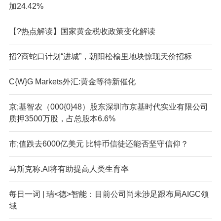
加24.42%
【?热点解读】国家黄金税收政策变化解读
招?商蛇口计划“进城”，朝阳松榆里地块惊现天价招标
C{W}G Markets外汇:黄金等待新催化
京;基智农（000{0}48）股东深圳市京基时代实业有限公司
质押3500万股，占总股本6.6%
市;值跌去6000亿美元 比特币信徒还能否坚守信仰？
马斯克称.AI将有助提高人类生育率
每日一词 | 瑞<德>智能：目前公司尚未涉足跟布局AIGC领
域