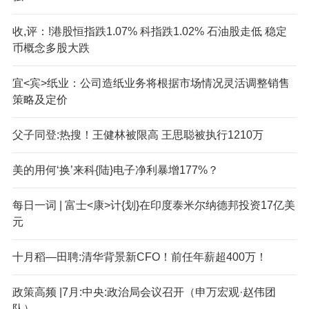
收,评：!港股恒指跌1.07% 科指跌1.02% 石油股走低 稳定
币概念多股大跌
宜<宾>纸业：公司造纸业务将根据市场情况灵活调整销售
策略及定价
父子同登:热搜！王健林被限高 王思聪被执行1210万
美的用何‘换’来科{陆}电子净利暴增177%？
每日一词 | 富士<康>计{划}在印度泰米尔纳德邦投资17亿美
元
十月稻—田聘:清华背景新CFO！前任年薪超400万！
政策高频 |7月:中央:政治局会议召开（申万宏观·赵伟团
队）